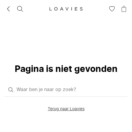
ZOEKEN
GA
NA
NAAR
JE
JE
WI
VERLANG
Pagina is niet gevonden
Waar
ben
je
Terug naar Loavies
naar
op
zoek?