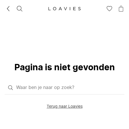
ZOEKEN
GA
NA
NAAR
JE
JE
WI
VERLANG
Pagina is niet gevonden
Waar
ben
je
Terug naar Loavies
naar
op
zoek?