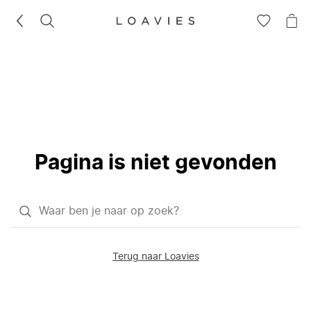
ZOEKEN
GA
NA
NAAR
JE
JE
WI
VERLANG
Pagina is niet gevonden
Waar
ben
je
Terug naar Loavies
naar
op
zoek?