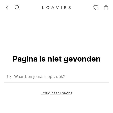
ZOEKEN
GA
NA
NAAR
JE
JE
WI
VERLANG
Pagina is niet gevonden
Waar
ben
je
Terug naar Loavies
naar
op
zoek?