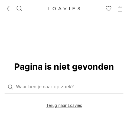
ZOEKEN
GA
NA
NAAR
JE
JE
WI
VERLANG
Pagina is niet gevonden
Waar
ben
je
Terug naar Loavies
naar
op
zoek?