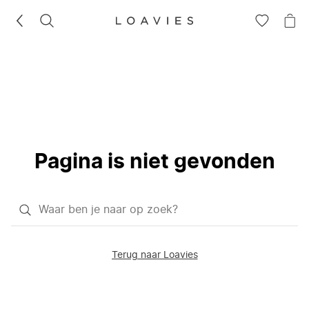
ZOEKEN
GA
NA
NAAR
JE
JE
WI
VERLANG
Pagina is niet gevonden
Waar
ben
je
Terug naar Loavies
naar
op
zoek?