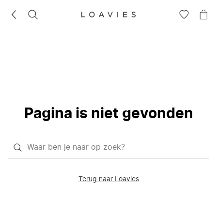
ZOEKEN
GA
NA
NAAR
JE
JE
WI
VERLANG
Pagina is niet gevonden
Waar
ben
je
Terug naar Loavies
naar
op
zoek?