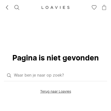
ZOEKEN
GA
NA
NAAR
JE
JE
WI
VERLANG
Pagina is niet gevonden
Waar
ben
je
Terug naar Loavies
naar
op
zoek?