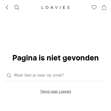
ZOEKEN
GA
NA
NAAR
JE
JE
WI
VERLANG
Pagina is niet gevonden
Waar
ben
je
Terug naar Loavies
naar
op
zoek?