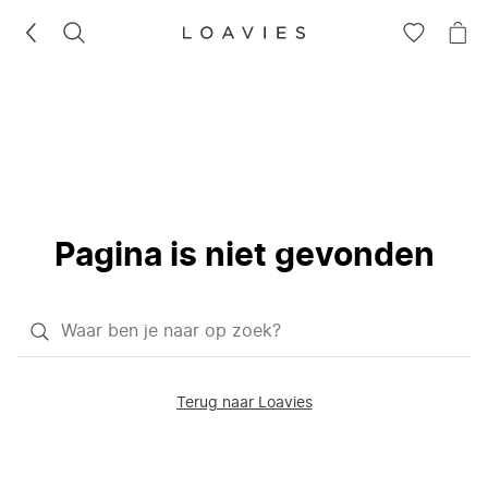
ZOEKEN
GA
NA
NAAR
JE
JE
WI
VERLANG
Pagina is niet gevonden
Waar
ben
je
Terug naar Loavies
naar
op
zoek?