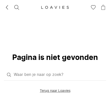
ZOEKEN
GA
NA
NAAR
JE
JE
WI
VERLANG
Pagina is niet gevonden
Waar
ben
je
Terug naar Loavies
naar
op
zoek?