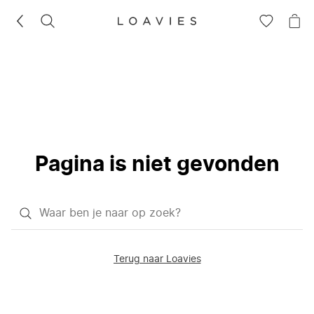
ZOEKEN
GA
NA
NAAR
JE
JE
WI
VERLANG
Pagina is niet gevonden
Waar
ben
je
Terug naar Loavies
naar
op
zoek?