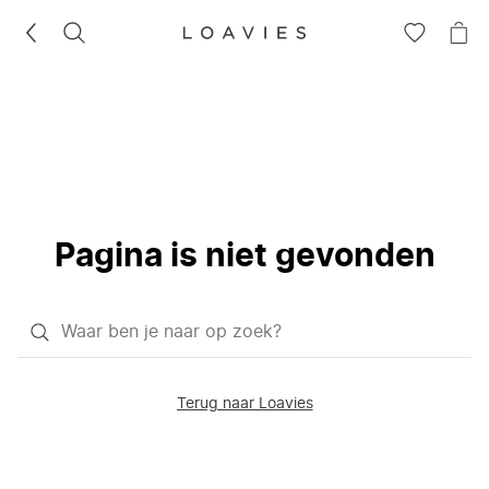
ZOEKEN
GA
NA
NAAR
JE
JE
WI
VERLANG
Pagina is niet gevonden
Waar
ben
je
Terug naar Loavies
naar
op
zoek?