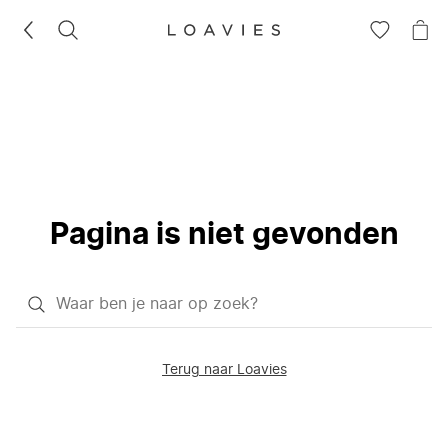
ZOEKEN
GA
NA
NAAR
JE
JE
WI
VERLANG
Pagina is niet gevonden
Waar
ben
je
Terug naar Loavies
naar
op
zoek?