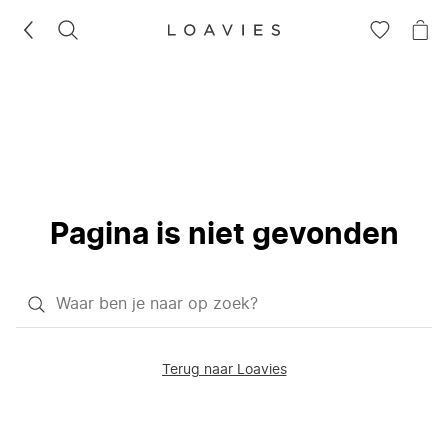
ZOEKEN
GA
NA
NAAR
JE
JE
WI
VERLANG
Pagina is niet gevonden
Waar
ben
je
Terug naar Loavies
naar
op
zoek?