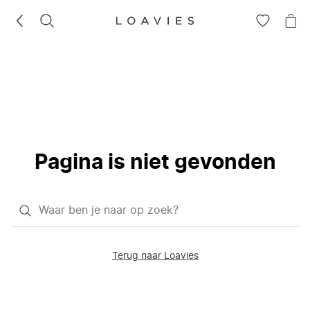
ZOEKEN
GA
NA
NAAR
JE
JE
WI
VERLANG
Pagina is niet gevonden
Waar
ben
je
Terug naar Loavies
naar
op
zoek?