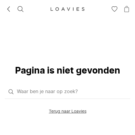
ZOEKEN
GA
NA
NAAR
JE
JE
WI
VERLANG
Pagina is niet gevonden
Waar
ben
je
Terug naar Loavies
naar
op
zoek?