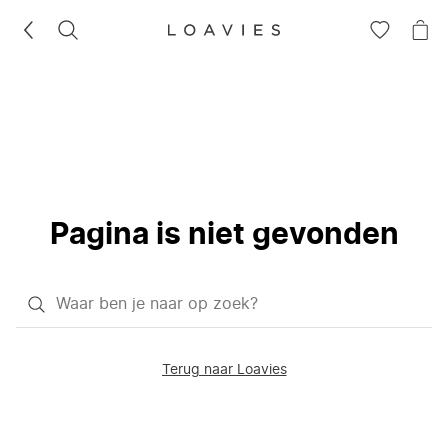
ZOEKEN
GA
NA
NAAR
JE
JE
WI
VERLANG
Pagina is niet gevonden
Waar
ben
je
Terug naar Loavies
naar
op
zoek?