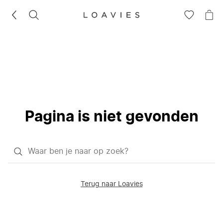
ZOEKEN
GA
NA
NAAR
JE
JE
WI
VERLANG
Pagina is niet gevonden
Waar
ben
je
Terug naar Loavies
naar
op
zoek?