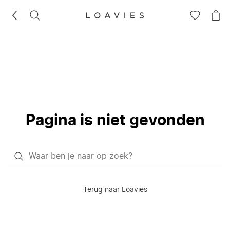
ZOEKEN
GA
NA
NAAR
JE
JE
WI
VERLANG
Pagina is niet gevonden
Waar
ben
je
Terug naar Loavies
naar
op
zoek?