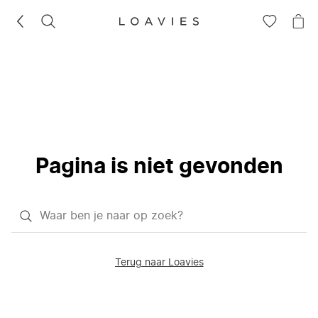
ZOEKEN
GA
NA
NAAR
JE
JE
WI
VERLANG
Pagina is niet gevonden
Waar
ben
je
Terug naar Loavies
naar
op
zoek?