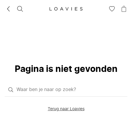
ZOEKEN
GA
NA
NAAR
JE
JE
WI
VERLANG
Pagina is niet gevonden
Waar
ben
je
Terug naar Loavies
naar
op
zoek?