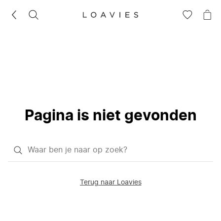
ZOEKEN
GA
NA
NAAR
JE
JE
WI
VERLANG
Pagina is niet gevonden
Waar
ben
je
Terug naar Loavies
naar
op
zoek?