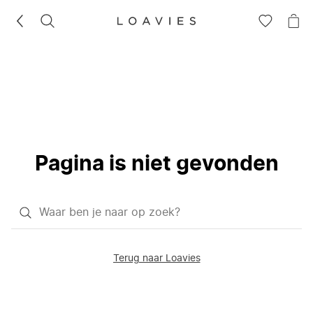
ZOEKEN
GA
NA
NAAR
JE
JE
WI
VERLANG
Pagina is niet gevonden
Waar
ben
je
Terug naar Loavies
naar
op
zoek?