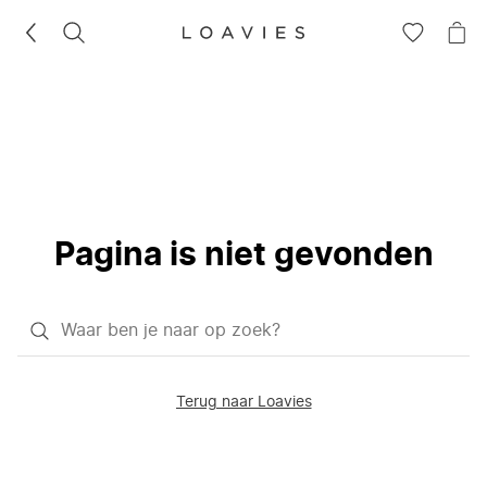
ZOEKEN
GA
NA
NAAR
JE
JE
WI
VERLANG
Pagina is niet gevonden
Waar
ben
je
Terug naar Loavies
naar
op
zoek?