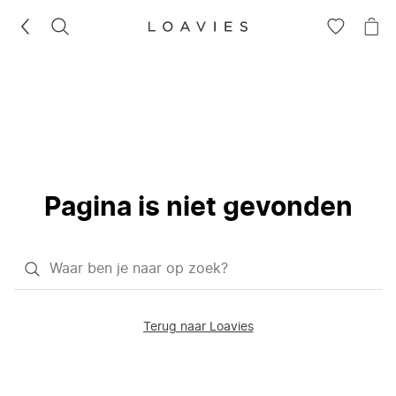
ZOEKEN
GA
NA
NAAR
JE
JE
WI
VERLANG
Pagina is niet gevonden
Waar
ben
je
Terug naar Loavies
naar
op
zoek?