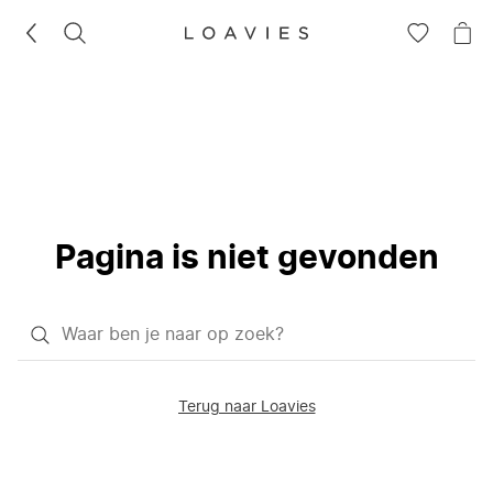
ZOEKEN
GA
NA
NAAR
JE
JE
WI
VERLANG
Pagina is niet gevonden
Waar
ben
je
Terug naar Loavies
naar
op
zoek?