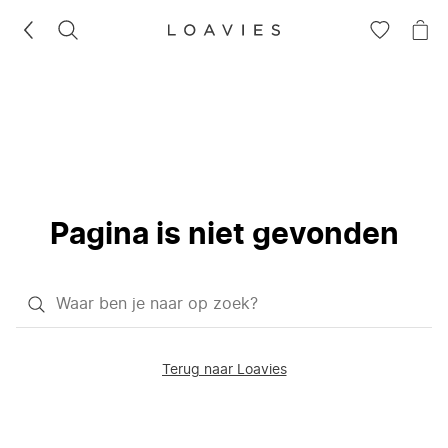
ZOEKEN
GA
NA
NAAR
JE
JE
WI
VERLANG
Pagina is niet gevonden
Waar
ben
je
Terug naar Loavies
naar
op
zoek?