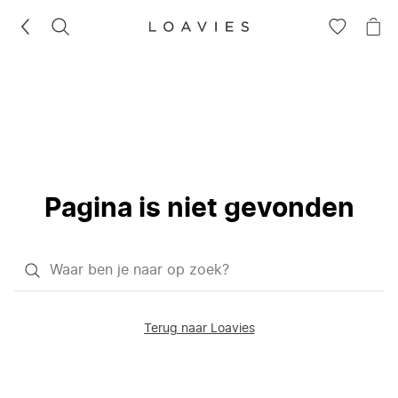
ZOEKEN
GA
NA
NAAR
JE
JE
WI
VERLANG
Pagina is niet gevonden
Waar
ben
je
Terug naar Loavies
naar
op
zoek?