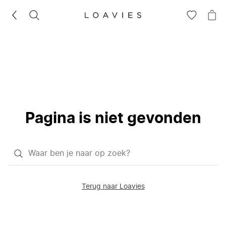
ZOEKEN
GA
NA
NAAR
JE
JE
WI
VERLANG
Pagina is niet gevonden
Waar
ben
je
Terug naar Loavies
naar
op
zoek?