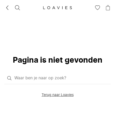
ZOEKEN
GA
NA
NAAR
JE
JE
WI
VERLANG
Pagina is niet gevonden
Waar
ben
je
Terug naar Loavies
naar
op
zoek?