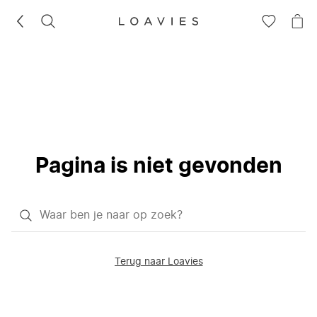
ZOEKEN
GA
NA
NAAR
JE
JE
WI
VERLANG
Pagina is niet gevonden
Waar
ben
je
Terug naar Loavies
naar
op
zoek?