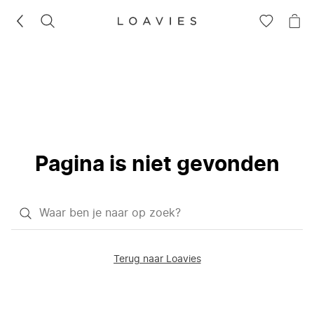
ZOEKEN
GA
NA
NAAR
JE
JE
WI
VERLANG
Pagina is niet gevonden
Waar
ben
je
Terug naar Loavies
naar
op
zoek?