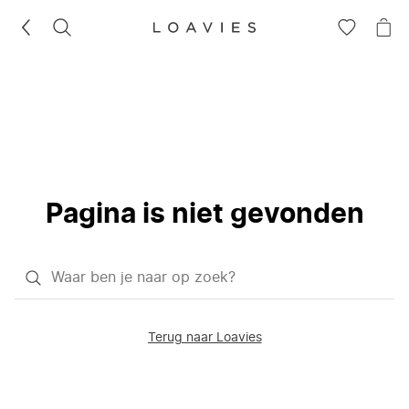
ZOEKEN
GA
NA
NAAR
JE
JE
WI
VERLANG
Pagina is niet gevonden
Waar
ben
je
Terug naar Loavies
naar
op
zoek?