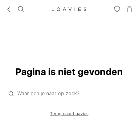
ZOEKEN
GA
NA
NAAR
JE
JE
WI
VERLANG
Pagina is niet gevonden
Waar
ben
je
Terug naar Loavies
naar
op
zoek?