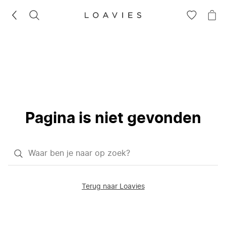
ZOEKEN
GA
NA
NAAR
JE
JE
WI
VERLANG
Pagina is niet gevonden
Waar
ben
je
Terug naar Loavies
naar
op
zoek?