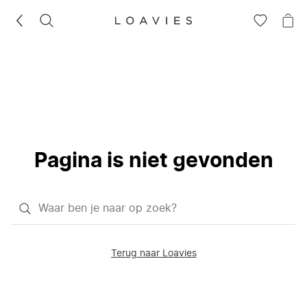
ZOEKEN
GA
NA
NAAR
JE
JE
WI
VERLANG
Pagina is niet gevonden
Waar
ben
je
Terug naar Loavies
naar
op
zoek?