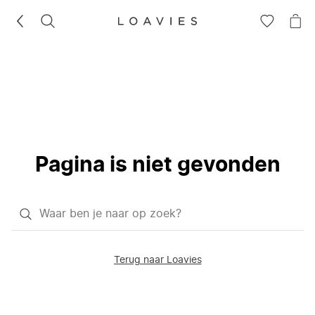
ZOEKEN
GA
NA
NAAR
JE
JE
WI
VERLANG
Pagina is niet gevonden
Waar
ben
je
Terug naar Loavies
naar
op
zoek?