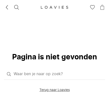
ZOEKEN
GA
NA
NAAR
JE
JE
WI
VERLANG
Pagina is niet gevonden
Waar
ben
je
Terug naar Loavies
naar
op
zoek?