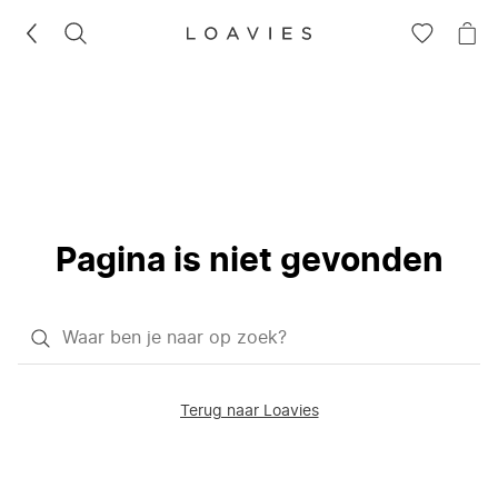
ZOEKEN
GA
NA
NAAR
JE
JE
WI
VERLANG
Pagina is niet gevonden
Waar
ben
je
Terug naar Loavies
naar
op
zoek?