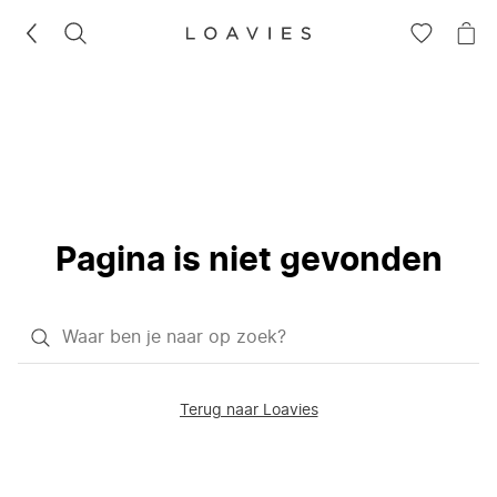
ZOEKEN
GA
NA
NAAR
JE
JE
WI
VERLANG
Pagina is niet gevonden
Waar
ben
je
Terug naar Loavies
naar
op
zoek?