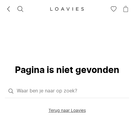
ZOEKEN
GA
NA
NAAR
JE
JE
WI
VERLANG
Pagina is niet gevonden
Waar
ben
je
Terug naar Loavies
naar
op
zoek?