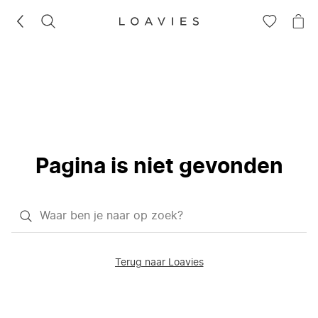
ZOEKEN
GA
NA
NAAR
JE
JE
WI
VERLANG
Pagina is niet gevonden
Waar
ben
je
Terug naar Loavies
naar
op
zoek?