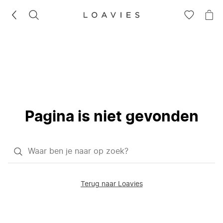
ZOEKEN
GA
NA
NAAR
JE
JE
WI
VERLANG
Pagina is niet gevonden
Waar
ben
je
Terug naar Loavies
naar
op
zoek?