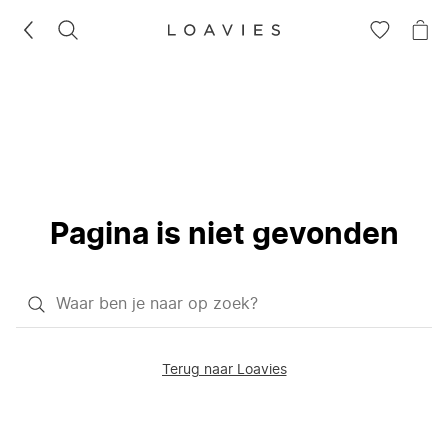
ZOEKEN
GA
NA
NAAR
JE
JE
WI
VERLANG
Pagina is niet gevonden
Waar
ben
je
Terug naar Loavies
naar
op
zoek?