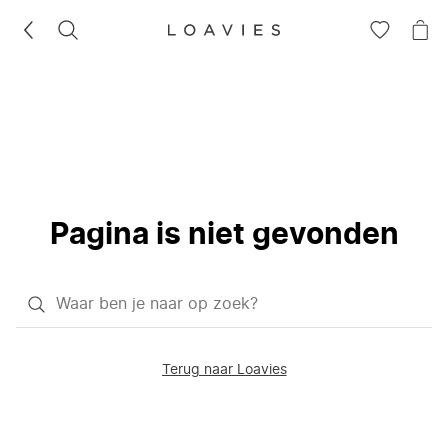
ZOEKEN
GA
NA
NAAR
JE
JE
WI
VERLANG
Pagina is niet gevonden
Waar
ben
je
Terug naar Loavies
naar
op
zoek?