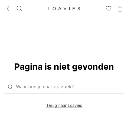
ZOEKEN
GA
NA
NAAR
JE
JE
WI
VERLANG
Pagina is niet gevonden
Waar
ben
je
Terug naar Loavies
naar
op
zoek?