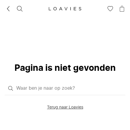
ZOEKEN
GA
NA
NAAR
JE
JE
WI
VERLANG
Pagina is niet gevonden
Waar
ben
je
Terug naar Loavies
naar
op
zoek?