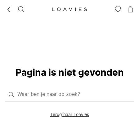
ZOEKEN
GA
NA
NAAR
JE
JE
WI
VERLANG
Pagina is niet gevonden
Waar
ben
je
Terug naar Loavies
naar
op
zoek?