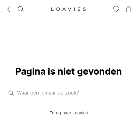
ZOEKEN
GA
NA
NAAR
JE
JE
WI
VERLANG
Pagina is niet gevonden
Waar
ben
je
Terug naar Loavies
naar
op
zoek?